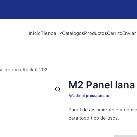
Inicio
Tienda
Catálogos
Productos
Carrito
Enviar
lman
 obra y construcción
na de roca Rockfit 202
M2 Panel lana 
Añadir al presupuesto
Panel de aislamiento económico 
para todo tipo de usos.