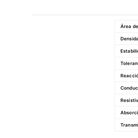
Área de
Densid
Estabil
Toleran
Reacció
Conduct
Resistiv
Absorci
Transmi