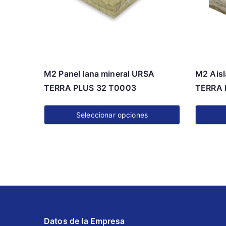
M2 Panel lana mineral URSA
M2 Aisl
TERRA PLUS 32 T0003
TERRA 
Seleccionar opciones
Este
Este
producto
product
tiene
tiene
múltiples
múltiple
variantes.
variante
Las
Las
opciones
opcione
Datos de la Empresa