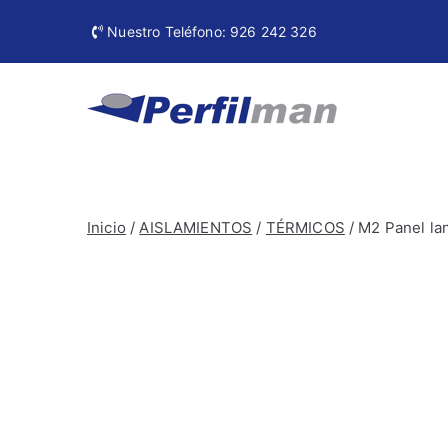
Ir
Nuestro Teléfono: 926 242 326
al
contenido
Perfi
Materiales de
Inicio
/
AISLAMIENTOS
/
TÉRMICOS
/ M2 Panel la