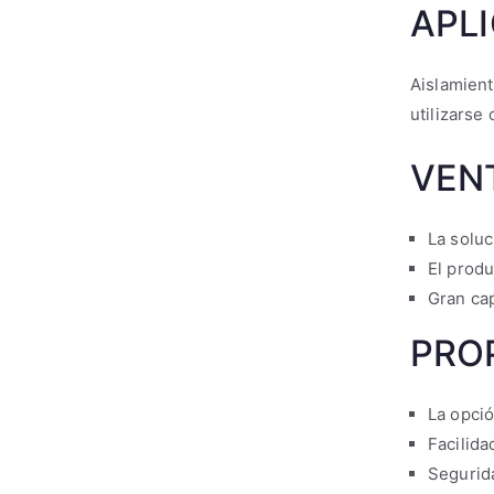
APL
Aislamient
utilizarse
VEN
La soluc
El produ
Gran ca
PRO
La opci
Facilida
Segurid