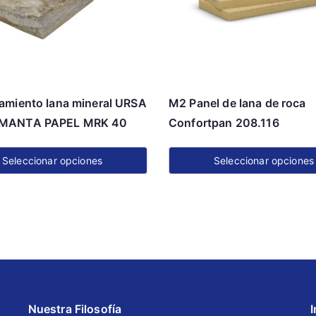
amiento lana mineral URSA
M2 Panel de lana de roca
MANTA PAPEL MRK 40
Confortpan 208.116
Seleccionar opciones
Seleccionar opciones
Este
o
producto
tiene
s
múltiples
s.
variantes.
Las
s
opciones
Nuestra Filosofía