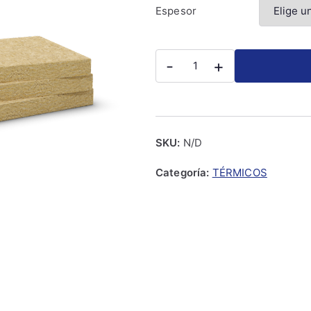
Espesor
M2
-
+
Panel
lana
de
roca
SKU:
N/D
Rockfit
202
Categoría:
TÉRMICOS
cantidad