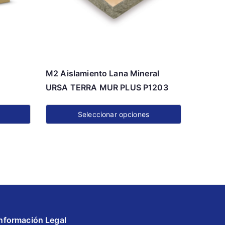
M2 Aislamiento Lana Mineral
URSA TERRA MUR PLUS P1203
Seleccionar opciones
Este
producto
tiene
múltiples
variantes.
Las
opciones
Información Legal