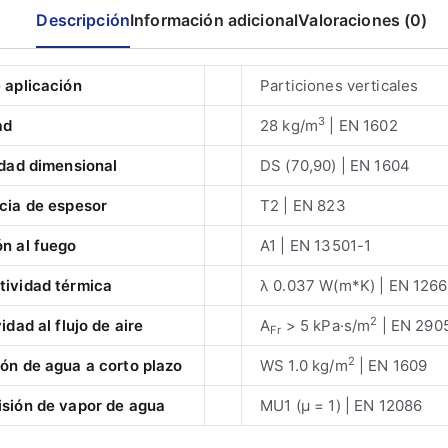
Descripción
Información adicional
Valoraciones (0)
 aplicación
Particiones verticales
3
ad
28 kg/m
| EN 1602
idad dimensional
DS (70,90) | EN 1604
cia de espesor
T2 | EN 823
n al fuego
A1 | EN 13501-1
ividad térmica
λ 0.037 W(m*K) | EN 126
2
idad al flujo de aire
A
> 5 kPa·s/m
| EN 290
Fr
2
ón de agua a corto plazo
WS 1.0 kg/m
| EN 1609
sión de vapor de agua
MU1 (µ = 1) | EN 12086