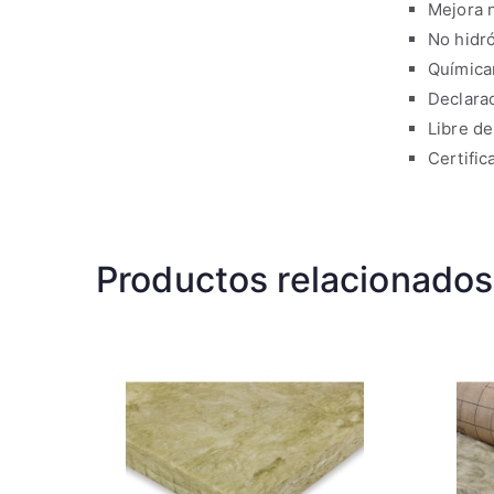
Mejora n
No hidró
Química
Declara
Libre d
Certific
Productos relacionados