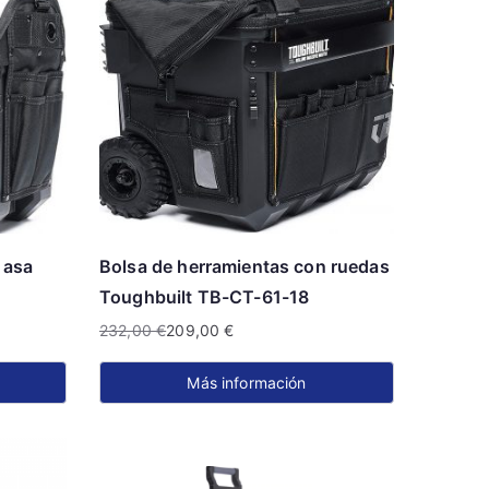
 asa
Bolsa de herramientas con ruedas
Toughbuilt TB-CT-61-18
232,00
€
209,00
€
El
El
precio
precio
Más información
original
actual
era:
es:
232,00 €.
209,00 €.