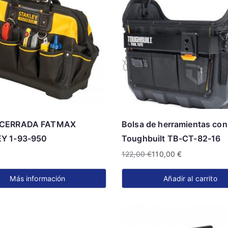
 CERRADA FATMAX
Bolsa de herramientas con
Y 1-93-950
Toughbuilt TB-CT-82-16
122,00
€
110,00
€
El
El
precio
precio
Más información
Añadir al carrito
original
actual
era:
es:
122,00 €.
110,00 €.