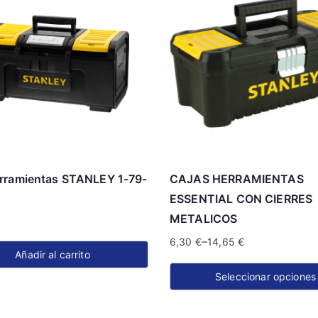
rramientas STANLEY 1-79-
CAJAS HERRAMIENTAS
ESSENTIAL CON CIERRES
METALICOS
–
6,30
€
14,65
€
Añadir al carrito
Seleccionar opciones
Este