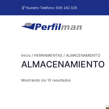
Ir
Nuestro Teléfono: 926 242 326
al
contenido
Perfi
Materiales de
Inicio
/
HERRAMIENTAS
/ ALMACENAMIENTO
ALMACENAMIENTO
Mostrando los 10 resultados