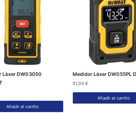
r Láser DW03050
Medidor Láser DW055PL
T
51,00
€
Añadir al carrito
Añadir al carrito