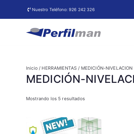
Ir
Nuestro Teléfono: 926 242 326
al
contenido
Perfi
Materiales de
Inicio
/
HERRAMIENTAS
/ MEDICIÓN-NIVELACION
MEDICIÓN-NIVELAC
Mostrando los 5 resultados