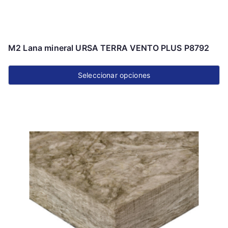
producto
M2 Lana mineral URSA TERRA VENTO PLUS P8792
Seleccionar opciones
Este
producto
tiene
múltiples
variantes.
Las
opciones
se
pueden
elegir