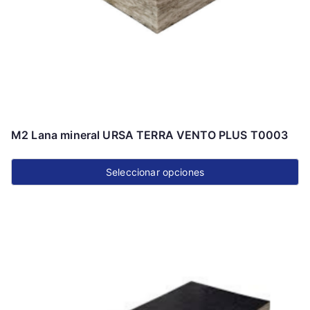
en
la
página
de
producto
M2 Lana mineral URSA TERRA VENTO PLUS T0003
Seleccionar opciones
Este
producto
tiene
múltiples
variantes.
Las
opciones