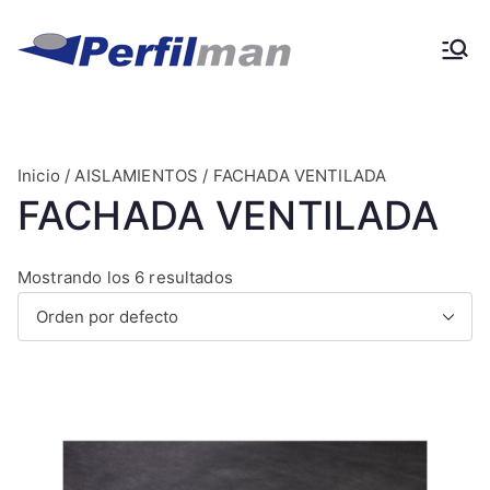
Ir
al
Perfilma
Materiales de obra y
contenido
construcción
n
Inicio
/
AISLAMIENTOS
/ FACHADA VENTILADA
FACHADA VENTILADA
Mostrando los 6 resultados