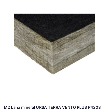
producto
tiene
múltiples
variantes.
Las
opciones
se
pueden
elegir
en
la
página
de
producto
M2 Lana mineral URSA TERRA VENTO PLUS P4203