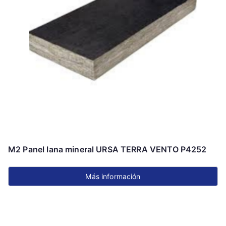
se
pueden
elegir
en
la
página
de
producto
M2 Panel lana mineral URSA TERRA VENTO P4252
Más información