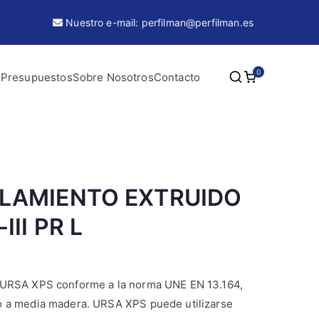
Nuestro e-mail: perfilman@perfilman.es
0
 Presupuestos
Sobre Nosotros
Contacto
SLAMIENTO EXTRUIDO
III PR L
o URSA XPS conforme a la norma UNE EN 13.164,
to a media madera. URSA XPS puede utilizarse