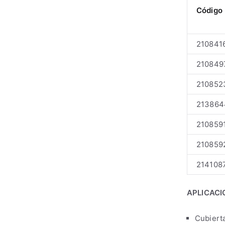
Código
210841
210849
210852
213864
210859
210859
214108
APLICACI
Cubierta