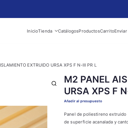
Inicio
Tienda
Catálogos
Productos
Carrito
Enviar
lman
 obra y construcción
ISLAMIENTO EXTRUIDO URSA XPS F N-III PR L
M2 PANEL AI
URSA XPS F N-
Añadir al presupuesto
Panel de poliestireno extruid
de superficie acanalada y can