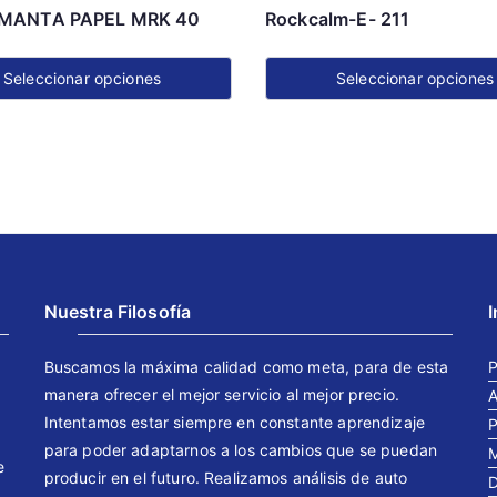
MANTA PAPEL MRK 40
Rockcalm-E- 211
Seleccionar opciones
Seleccionar opciones
Este
o
producto
tiene
s
múltiples
s.
variantes.
Las
s
opciones
Nuestra Filosofía
se
pueden
Buscamos la máxima calidad como meta, para de esta
P
elegir
manera ofrecer el mejor servicio al mejor precio.
A
en
Intentamos estar siempre en constante aprendizaje
P
la
para poder adaptarnos a los cambios que se puedan
M
e
página
producir en el futuro. Realizamos análisis de auto
D