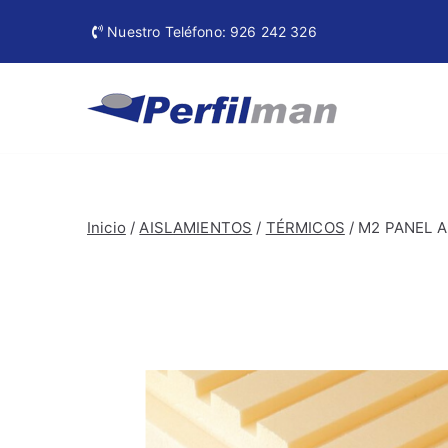
Ir
Nuestro Teléfono: 926 242 326
al
contenido
Perfi
Materiales de
Inicio
/
AISLAMIENTOS
/
TÉRMICOS
/ M2 PANEL A