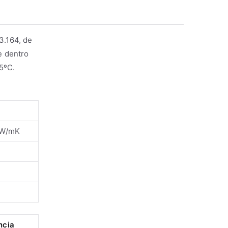
3.164, de
e dentro
5ºC.
 W/mK
ncia