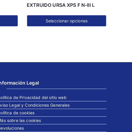
EXTRUIDO URSA XPS F N-III L
Seleccionar opciones
Este
producto
tiene
múltiples
variantes.
Las
opciones
Información Legal
se
pueden
olítica de Privacidad del sitio web
elegir
viso Legal y Condiciones Generales
en
olítica de cookies
la
ás sobre las cookies
página
evoluciones