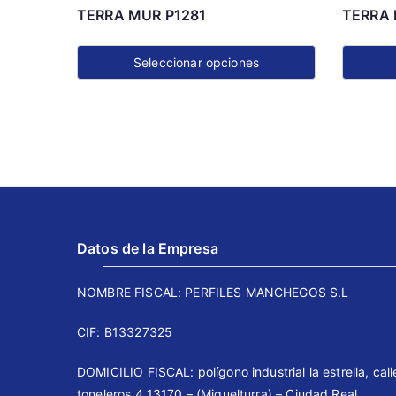
TERRA MUR P1281
TERRA 
Seleccionar opciones
Este
Este
producto
product
tiene
tiene
múltiples
múltiple
variantes.
variante
Las
Las
opciones
opcione
Datos de la Empresa
se
se
pueden
pueden
NOMBRE FISCAL: PERFILES MANCHEGOS S.L
elegir
elegir
en
en
CIF: B13327325
la
la
DOMICILIO FISCAL: polígono industrial la estrella, call
página
página
toneleros 4 13170 – (Miguelturra) – Ciudad Real,