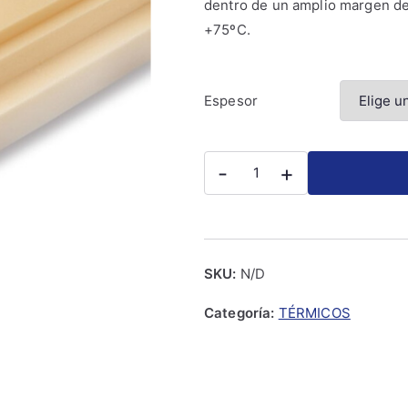
dentro de un amplio margen d
+75ºC.
Espesor
M2
-
+
PANEL
AISLAMIENTO
EXTRUIDO
URSA
SKU:
N/D
XPS
F
Categoría:
TÉRMICOS
N-
III
PR