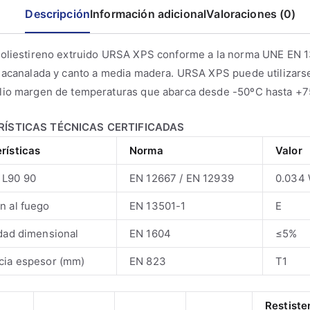
L
Descripción
Información adicional
Valoraciones (0)
cantidad
poliestireno extruido URSA XPS conforme a la norma UNE EN 1
 acanalada y canto a media madera. URSA XPS puede utilizars
lio margen de temperaturas que abarca desde -50ºC hasta +7
ÍSTICAS TÉCNICAS CERTIFICADAS
rísticas
Norma
Valor
 L90 90
EN 12667 / EN 12939
0.034
n al fuego
EN 13501-1
E
idad dimensional
EN 1604
≤5%
cia espesor (mm)
EN 823
T1
Restiste