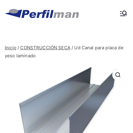
Ir
al
Perfilma
Materiales de obra y
contenido
construcción
n
Inicio
/
CONSTRUCCIÓN SECA
/ Ud Canal para placa de
yeso laminado