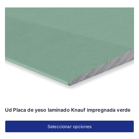
Este
producto
tiene
múltiples
variantes.
Las
opciones
se
pueden
elegir
en
la
página
Ud Placa de yeso laminado Knauf impregnada verde
de
producto
Seleccionar opciones
Este