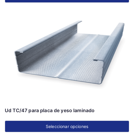
Este
producto
tiene
múltiples
variantes.
Las
opciones
se
pueden
elegir
en
la
página
Ud TC/47 para placa de yeso laminado
de
producto
Seleccionar opciones