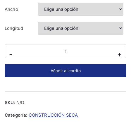
Ancho
Longitud
Ud
-
+
Canal
para
Añadir al carrito
placa
de
yeso
laminado
SKU:
N/D
cantidad
Categoría:
CONSTRUCCIÓN SECA