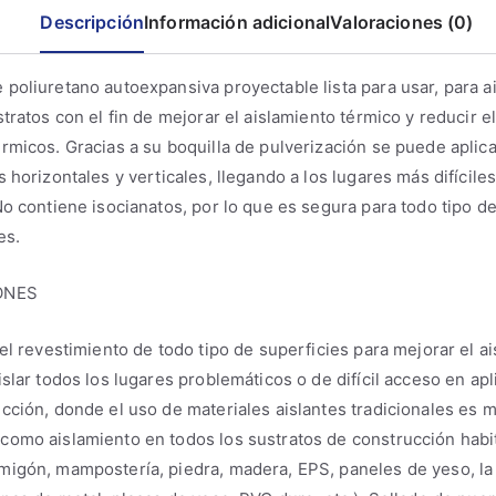
Descripción
Información adicional
Valoraciones (0)
poliuretano autoexpansiva proyectable lista para usar, para ai
stratos con el fin de mejorar el aislamiento térmico y reducir e
rmicos. Gracias a su boquilla de pulverización se puede aplic
s horizontales y verticales, llegando a los lugares más difícile
No contiene isocianatos, por lo que es segura para todo tipo d
es.
ONES
 el revestimiento de todo tipo de superficies para mejorar el a
islar todos los lugares problemáticos o de difícil acceso en ap
cción, donde el uso de materiales aislantes tradicionales es má
omo aislamiento en todos los sustratos de construcción habi
igón, mampostería, piedra, madera, EPS, paneles de yeso, la