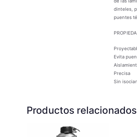
de las lám
dinteles, 
puentes té
PROPIED
Proyectab
Evita puen
Aislamient
Precisa
Sin isocia
Productos relacionados