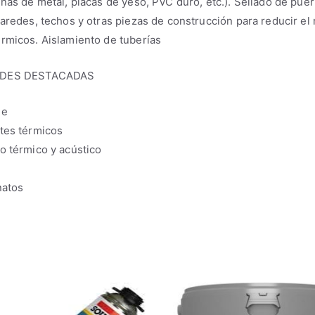
inas de metal, placas de yeso, PVC duro, etc.). Sellado de puer
paredes, techos y otras piezas de construcción para reducir el
rmicos. Aislamiento de tuberías
ADES DESTACADAS
le
tes térmicos
o térmico y acústico
natos