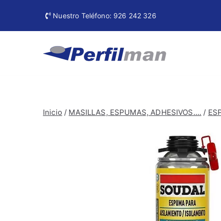
Nuestro Teléfono: 926 242 326
Perfi
Materiales de
Inicio
/
MASILLAS, ESPUMAS, ADHESIVOS....
/
ES