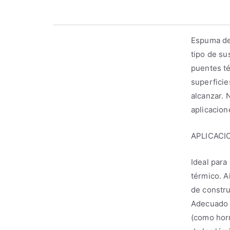
Espuma de 
tipo de su
puentes té
superficie
alcanzar. 
aplicacion
APLICACI
Ideal para
térmico. A
de constru
Adecuado c
(como horm