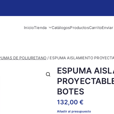
Inicio
Tienda
Catálogos
Productos
Carrito
Enviar
lman
 obra y construcción
PUMAS DE POLIURETANO
/ ESPUMA AISLAMIENTO PROYECTAB
ESPUMA AIS
PROYECTABLE 
BOTES
132,00
€
Añadir al presupuesto