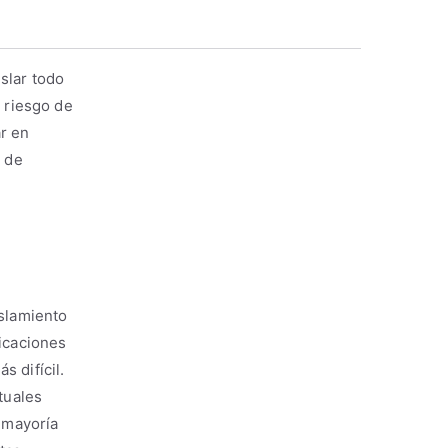
slar todo
l riesgo de
ar en
s de
e
islamiento
licaciones
s difícil.
tuales
 mayoría