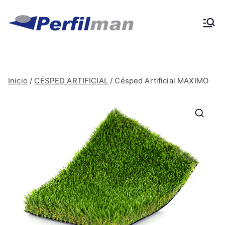
Ir
al
Perfilma
Materiales de obra y
contenido
construcción
n
Inicio
/
CÉSPED ARTIFICIAL
/ Césped Artificial MAXIMO