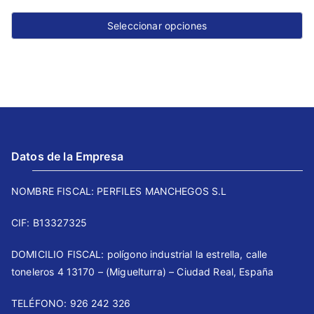
Seleccionar opciones
Este
producto
tiene
múltiples
variantes.
Las
Datos de la Empresa
opciones
se
NOMBRE FISCAL: PERFILES MANCHEGOS S.L
pueden
elegir
CIF: B13327325
en
DOMICILIO FISCAL: polígono industrial la estrella, calle
la
toneleros 4 13170 – (Miguelturra) – Ciudad Real, España
página
de
TELÉFONO: 926 242 326 ⠀⠀
producto