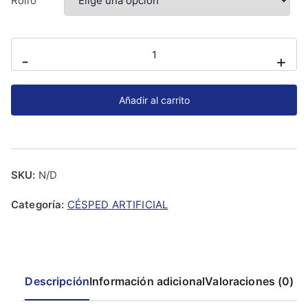
Rollo
Césped
-
+
Artificial
MAXIMO
Añadir al carrito
cantidad
SKU:
N/D
Categoría:
CÉSPED ARTIFICIAL
Descripción
Información adicional
Valoraciones (0)