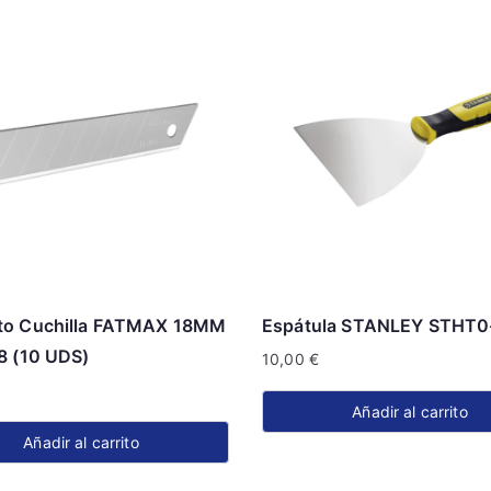
to Cuchilla FATMAX 18MM
Espátula STANLEY STHT0
8 (10 UDS)
10,00
€
Añadir al carrito
Añadir al carrito