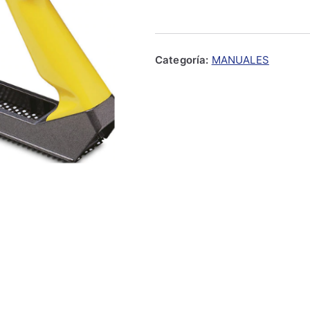
Metal
STANLEY
5-
Categoría:
MANUALES
21-
296
cantidad