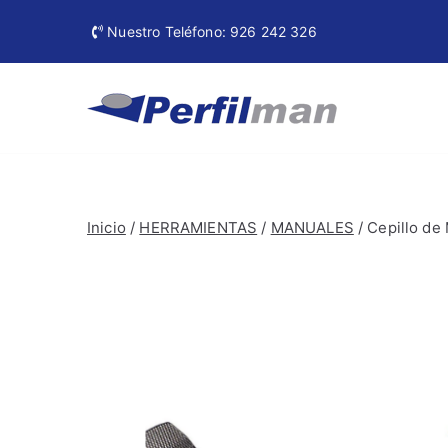
Ir
Nuestro Teléfono: 926 242 326
al
contenido
Perfi
Materiales de
Inicio
/
HERRAMIENTAS
/
MANUALES
/ Cepillo de