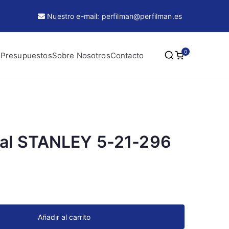
Nuestro e-mail: perfilman@perfilman.es
0
 Presupuestos
Sobre Nosotros
Contacto
tal STANLEY 5-21-296
Añadir al carrito