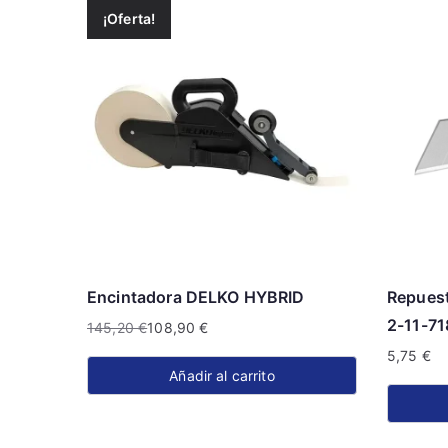
¡Oferta!
Encintadora DELKO HYBRID
Repues
2-11-71
145,20
€
108,90
€
El
El
5,75
€
precio
precio
Añadir al carrito
original
actual
era:
es:
145,20 €.
108,90 €.