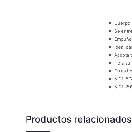
Cuerpo m
Se entre
Empuñad
Ideal pa
Acepta t
Hoja su
Otras h
5-21-508
5-21-29
Productos relacionados