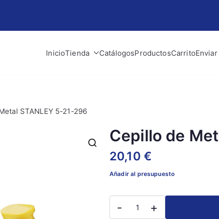
Inicio
Tienda
Catálogos
Productos
Carrito
Enviar
lman
 obra y construcción
 Metal STANLEY 5-21-296
Cepillo de Me
20,10
€
Añadir al presupuesto
Cepillo
-
+
de