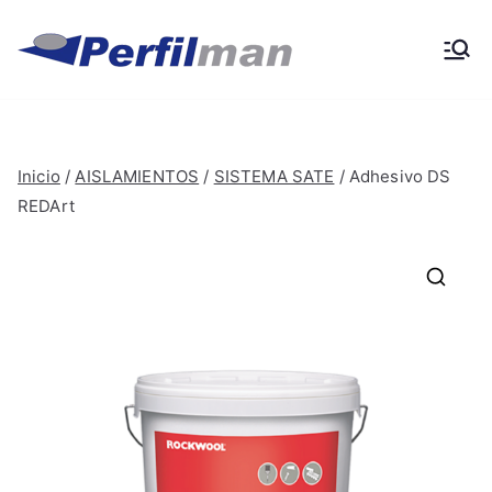
Ir
al
Perfilma
Materiales de obra y
contenido
construcción
n
Inicio
/
AISLAMIENTOS
/
SISTEMA SATE
/ Adhesivo DS
REDArt