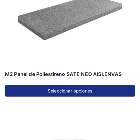
M2 Panel de Poliestireno SATE NEO AISLENVAS
Seleccionar opciones
Este
producto
tiene
múltiples
variantes.